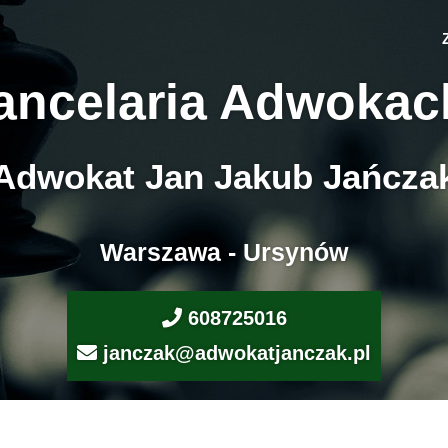
ancelaria Adwokac
Adwokat Jan Jakub Jańcza
Warszawa - Ursynów
608725016
janczak@adwokatjanczak.pl