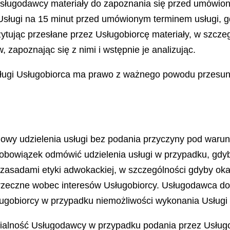
 Usługodawcy materiały do zapoznania się przed umówio
sługi na 15 minut przed umówionym terminem usługi, g
zytując przesłane przez Usługobiorcę materiały, w szcze
zapoznając się z nimi i wstępnie je analizując.
ugi Usługobiorca ma prawo z ważnego powodu przesunąć
wy udzielenia usługi bez podania przyczyny pod waru
owiązek odmówić udzielenia usługi w przypadku, gdyb
zasadami etyki adwokackiej, w szczególności gdyby okaz
przeczne wobec interesów Usługobiorcy. Usługodawca do
gobiorcy w przypadku niemożliwości wykonania Usługi i
ialność Usługodawcy w przypadku podania przez Usługob