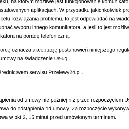
więku, na którym możliwe jest funkcjonowanie komunikat
nstalowanych aplikacjach. W przypadku jakichkolwiek p
celu rozwiązania problemu, to jest odpowiadać na wiad
okonać wyboru innego komunikatora, a jeśli to jest możli
atora na poradę telefoniczną.
iorcę oznacza akceptację postanowień niniejszego regu
umowy na świadczenie Usługi.
ośrednictwem serwisu Przelewy24.pl .
ąpienia od umowy nie później niż przed rozpoczęciem 
prawa do odstąpienia od umowy. Za rozpoczęcie wykony
owa w pkt 2, 15 minut przed umówionym terminem.