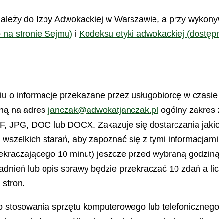
ależy do Izby Adwokackiej w Warszawie, a przy wykony
 na stronie Sejmu)
i
Kodeksu etyki adwokackiej (dostęp
iu o informacje przekazane przez usługobiorcę w czasie
zną na adres
janczak@adwokatjanczak.pl
ogólny zakres 
 JPG, DOC lub DOCX. Zakazuje się dostarczania jakich
szelkich starań, aby zapoznać się z tymi informacjami
kraczającego 10 minut) jeszcze przed wybraną godziną 
adnień lub opis sprawy będzie przekraczać 10 zdań a li
stron.
do stosowania sprzętu komputerowego lub telefoniczne