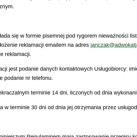
cznym.
łada się w formie pisemnej pod rygorem nieważności li
złożenie reklamacji emailem na adres
janczak@adwokatj
e reklamacji.
cji jest podanie danych kontaktowych Usługobiorcy: imi
e podanie nr telefonu.
ekraczalnym terminie 14 dni, liczonych od dnia wykonani
a w terminie 30 dni od dnia jej otrzymania przez usługo
niniejszym Regulaminem mają zastosowanie przepisy ko