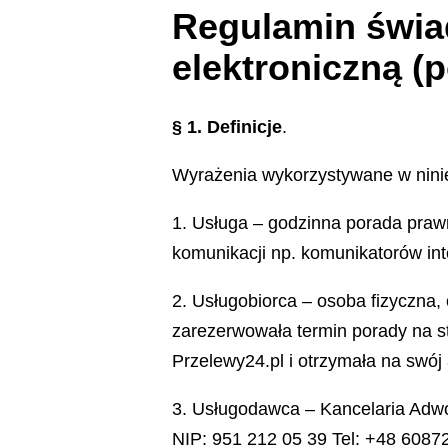
Regulamin świa
elektroniczną (
§ 1. Definicje
.
Wyrażenia wykorzystywane w nini
1. Usługa – godzinna porada praw
komunikacji np. komunikatorów in
2. Usługobiorca – osoba fizyczna,
zarezerwowała termin porady na st
Przelewy24.pl i otrzymała na swój
3. Usługodawca – Kancelaria Adw
NIP: 951 212 05 39 Tel: +48 6087