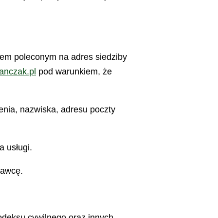
stem poleconym na adres siedziby
anczak.pl
pod warunkiem, że
enia, nazwiska, adresu poczty
a usługi.
dawcę.
deksu cywilnego oraz innych