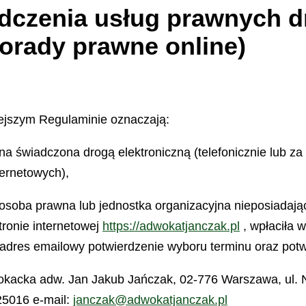
dczenia usług prawnych d
porady prawne online)
ejszym Regulaminie oznaczają:
na świadczona drogą elektroniczną (telefonicznie lub z
ternetowych),
 osoba prawna lub jednostka organizacyjna nieposiadają
ronie internetowej
https://adwokatjanczak.pl
, wpłaciła 
 adres emailowy potwierdzenie wyboru terminu oraz potw
okacka adw. Jan Jakub Jańczak, 02-776 Warszawa, ul. 
25016 e-mail:
janczak@adwokatjanczak.pl