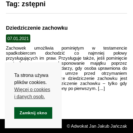
Tag:
zstępni
Dziedziczenie zachowku
07.01.2021
Zachowek umożliwia pominiętym w testamencie
spadkobiercom dochodzić co najmniej połowy
przysługujących im praw. Przysługuje także, jeśli pominięcie
nastąpiło poprzez rozdysponowanie majątku poprzez
darowizny. Co się jednak zdarzy, gdy osoba uprawniona do
dziedziczenia zachowku umrze przed otrzymaniem
Ta strona używa
zachowku? Okazuje się, że dziedziczenie zachowku jest
plików cookies.
mocno ograniczone. Dziedziczenie zachowku – tylko gdy
nowy spadkobierca uprawniony po pierwszym. […]
Więcej o cookies
i danych osob.
Zamknij okno
© Adwokat Jan Jakub Jańczak