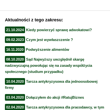
Aktualności z tego zakresu:
21.10.2024
Kiedy powierzyć sprawę adwokatowi?
09.02.2023
Czym jest wywłaszczenie ?
16.11.2020
Podwyższenie alimentów
08.10.2020
Sąd Najwyższy uwzględnił skargę
nadzwyczajną powołując się na zasady współżycia
społecznego (studium przypadku)
10.04.2020
Tarcza antykryzysowa dla jednoosobowej
firmy
03.04.2020
Dołączyłem do akcji #RatujBiznes
02.04.2020
Tarcza antykryzysowa dla pracodawcy, w tym